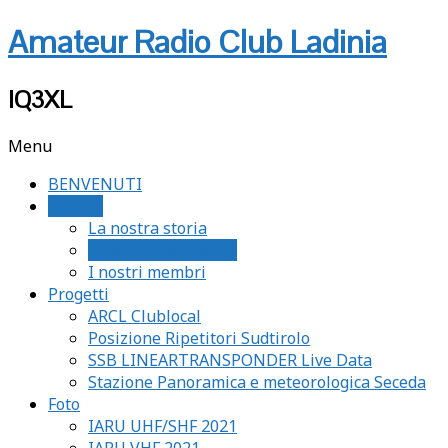
Amateur Radio Club Ladinia
IQ3XL
Menu
BENVENUTI
L‘ ARCL
La nostra storia
Luis Trenker Award
I nostri membri
Progetti
ARCL Clublocal
Posizione Ripetitori Sudtirolo
SSB LINEARTRANSPONDER Live Data
Stazione Panoramica e meteorologica Seceda
Foto
IARU UHF/SHF 2021
IARU VHF 2021