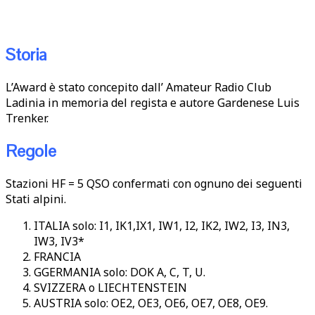
Storia
L’Award è stato concepito dall’ Amateur Radio Club
Ladinia in memoria del regista e autore Gardenese Luis
Trenker.
Regole
Stazioni HF = 5 QSO confermati con ognuno dei seguenti
Stati alpini.
ITALIA solo: I1, IK1,IX1, IW1, I2, IK2, IW2, I3, IN3,
IW3, IV3*
FRANCIA
GGERMANIA solo: DOK A, C, T, U.
SVIZZERA o LIECHTENSTEIN
AUSTRIA solo: OE2, OE3, OE6, OE7, OE8, OE9.