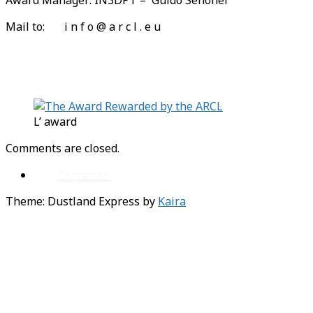
Mail to: i n f o @ a r c l . e u
L’ award
Comments are closed.
Contattaci
Theme: Dustland Express by
Kaira