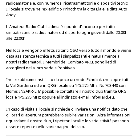
radioamatoriale, con numerosi ricetrasmettitori e dispositivi tecnici.
Il locale si trova nell’ex edificio Prinoth tra la ditta Ela e la ditta Auto
Andy.
L’ Amateur Radio Club Ladinia è il punto d’ incontro per tutti i
simpatizzanti e radioamatori ed è aperto ogni giovedì dalle 20:00h
alle 22:00h.
Nel locale vengono effettuati tanti QSO verso tutto il mondo e viene
data assistenza tecnica a tutti i simpatizzanti e naturalmente ai
nostri radioamatori. I Membri del Comitato ARCL sono lieti di
accoglierti nella loro sede a Ponitives.
Inoltre abbiamo installato da poco un nodo Echolink che copre tutta
la Val Gardena ed è in QRG-locale su 145.275 Mhz. Nr. 703440 con
Nome: IN3AKR-L. E’ possibile contattare il nostro club tramite QRG
locale 145.275 MHz oppure all’indirizzo e-mail info@arcl.eu.
In caso di visita al locale si richiede di inviare una notifica dato che
gli orari di apertura potrebbero subire variazioni. Altre informazioni
riguardanti il nostro club, i ripetitori locali e le varie attività possono
essere reperite nelle varie pagine del sito.