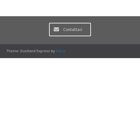
Contattaci
Theme: Dustland Express by
Kaira