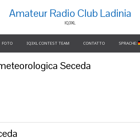
Amateur Radio Club Ladinia
IQ3XL
FOTO
IQ3XL CONTEST TEAM
CONTATTO
SPRACHE:
meteorologica Seceda
ceda